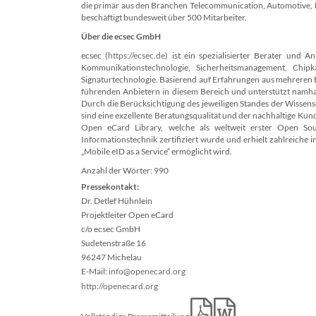
die primär aus den Branchen Telecommunication, Automotive, En
beschäftigt bundesweit über 500 Mitarbeiter.
Über die ecsec GmbH
ecsec (
https://ecsec.de
) ist ein spezialisierter Berater und 
Kommunikationstechnologie, Sicherheitsmanagement, Chipk
Signaturtechnologie. Basierend auf Erfahrungen aus mehreren 
führenden Anbietern in diesem Bereich und unterstützt nam
Durch die Berücksichtigung des jeweiligen Standes der Wissens
sind eine exzellente Beratungsqualität und der nachhaltige Kund
Open eCard Library, welche als weltweit erster Open Sou
Informationstechnik zertifiziert wurde und erhielt zahlreiche
„Mobile eID as a Service“ ermöglicht wird.
Anzahl der Wörter: 990
Pressekontakt:
Dr. Detlef Hühnlein
Projektleiter Open eCard
c/o ecsec GmbH
Sudetenstraße 16
96247 Michelau
E-Mail:
info@openecard.org
http://openecard.org