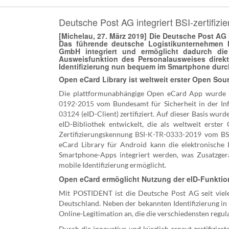
Deutsche Post AG integriert BSI-zertifi
[Michelau, 27. März 2019] Die Deutsche Post A
Das führende deutsche Logistikunternehmen ha
GmbH integriert und ermöglicht dadurch die 
Ausweisfunktion des Personalausweises direk
Identifizierung nun bequem im Smartphone durc
Open eCard Library ist weltweit erster Open Sourc
Die plattformunabhängige Open eCard App wurde b
0192-2015
vom Bundesamt für Sicherheit in der Inf
03124
(eID-Client) zertifiziert. Auf dieser Basis w
eID-Bibliothek entwickelt, die als weltweit erster
Zertifizierungskennung
BSI-K-TR-0333-2019
vom BSI
eCard Library für Android kann die elektronische 
Smartphone-Apps integriert werden, was Zusatzge
mobile Identifizierung ermöglicht.
Open eCard ermöglicht Nutzung der eID-Funktio
Mit POSTIDENT ist die Deutsche Post AG seit viele
Deutschland. Neben der bekannten Identifizierung in
Online-Legitimation an, die die verschiedensten regu
Durch die innovative und kürzlich erneut zertifizi