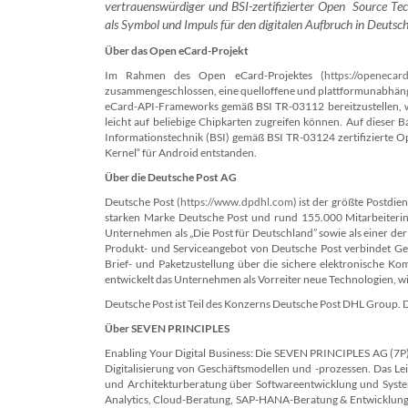
vertrauenswürdiger und BSI-zertifizierter Open Source Tec
als Symbol und Impuls für den digitalen Aufbruch in Deuts
Über das Open eCard-Projekt
Im Rahmen des Open eCard-Projektes (
https://openecar
zusammengeschlossen, eine quelloffene und plattformunabhän
eCard-API-Frameworks gemäß BSI TR-03112 bereitzustellen, 
leicht auf beliebige Chipkarten zugreifen können. Auf dieser 
Informationstechnik (BSI) gemäß BSI TR-03124 zertifizierte Op
Kernel“ für Android entstanden.
Über die Deutsche Post AG
Deutsche Post (
https://www.dpdhl.com
) ist der größte Postdi
starken Marke Deutsche Post und rund 155.000 Mitarbeiterinne
Unternehmen als „Die Post für Deutschland” sowie als einer de
Produkt- und Serviceangebot von Deutsche Post verbindet Ge
Brief- und Paketzustellung über die sichere elektronische K
entwickelt das Unternehmen als Vorreiter neue Technologien, w
Deutsche Post ist Teil des Konzerns Deutsche Post DHL Group. D
Über SEVEN PRINCIPLES
Enabling Your Digital Business: Die SEVEN PRINCIPLES AG (7P)
Digitalisierung von Geschäftsmodellen und -prozessen. Das L
und Architekturberatung über Softwareentwicklung und System
Analytics, Cloud-Beratung, SAP-HANA-Beratung & Entwicklung,